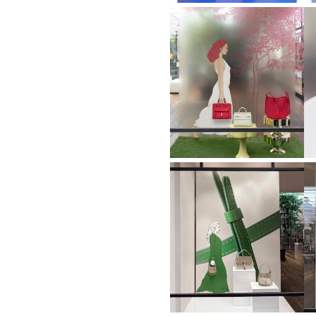
Vetrine
Aprile
2024
Vetrine
febbraio
2024