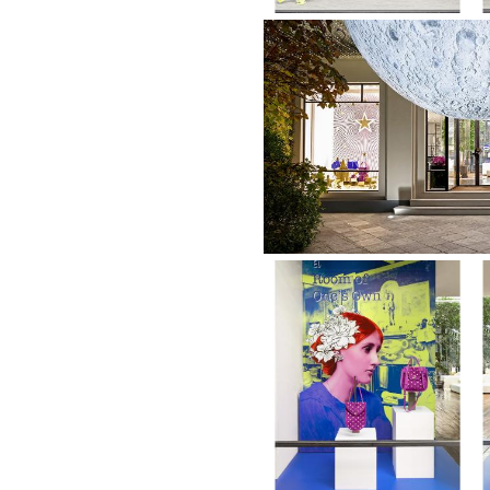
vetrine
dicembre
2024
Vetrine
settembre
2024