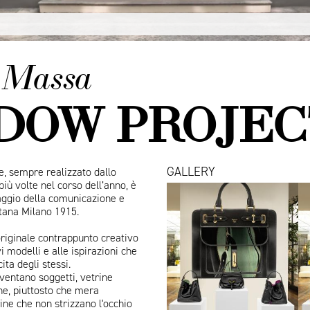
a Massa
DOW PROJEC
GALLERY
ne, sempre realizzato dallo
iù volte nel corso dell’anno, è
Vetrine
uaggio della comunicazione e
marzo
ntana Milano 1915.
2026
originale contrappunto creativo
i modelli e alle ispirazioni che
ita degli stessi.
diventano soggetti, vetrine
che, piuttosto che mera
ine che non strizzano l'occhio