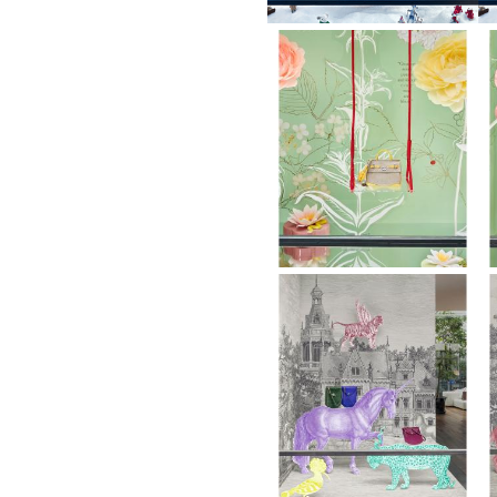
Vetrine
aprile
2025
vetrine
Gennaio
2025