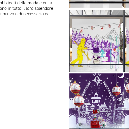
obbligati della moda e della
no in tutto il loro splendore
Vetrine
i nuovo o di necessario da
gennaio
2026
Vetrine
dicembre
2025