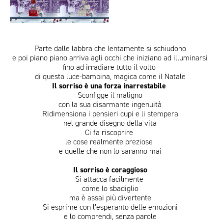
2025
..jpeg
Parte dalle labbra che lentamente si schiudono
ITA
ENG
e poi piano piano arriva agli occhi che iniziano ad illuminarsi
fino ad irradiare tutto il volto
di questa luce-bambina, magica come il Natale
Il sorriso è una forza inarrestabile
Sconfigge il maligno
con la sua disarmante ingenuità
Ridimensiona i pensieri cupi e li stempera
nel grande disegno della vita
Ci fa riscoprire
le cose realmente preziose
e quelle che non lo saranno mai
Il sorriso è coraggioso
Si attacca facilmente
come lo sbadiglio
ma è assai più divertente
Si esprime con l’esperanto delle emozioni
e lo comprendi, senza parole