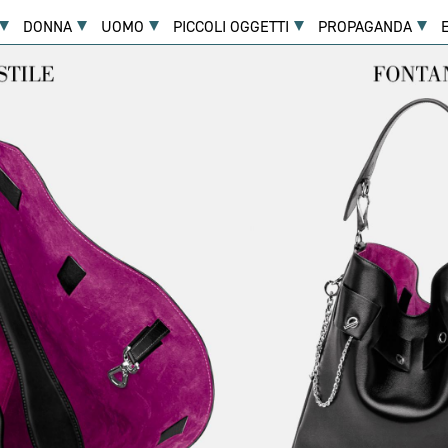
DONNA
UOMO
PICCOLI OGGETTI
PROPAGANDA